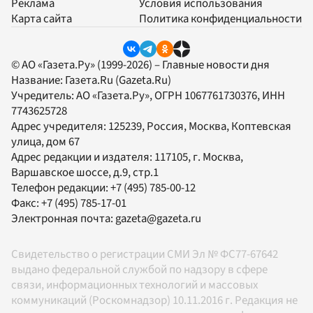
Реклама
Условия использования
Карта сайта
Политика конфиденциальности
© АО «Газета.Ру» (1999-2026) – Главные новости дня
Название:
Газета.Ru
(Gazeta.Ru)
Учредитель:
АО «Газета.Ру»
, ОГРН 1067761730376, ИНН
7743625728
Адрес учредителя: 125239, Россия, Москва, Коптевская
улица, дом 67
Адрес редакции и издателя:
117105
, г.
Москва
,
Варшавское шоссе, д.9, стр.1
Телефон редакции:
+7 (495) 785-00-12
Факс:
+7 (495) 785-17-01
Электронная почта:
gazeta@gazeta.ru
Свидетельство о регистрации СМИ Эл № ФС77-67642
выдано федеральной службой по надзору в сфере
связи, информационных технологий и массовых
коммуникаций (Роскомнадзор) 10.11.2016 г. Редакция не