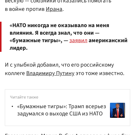
вескую — союзники отказались помогать
в войне против
Ирана
.
«НАТО никогда не оказывало на меня
влияния. Я всегда знал, что они —
«бумажные тигры», —
заявил
американский
лидер.
И с улыбкой добавил, что его российскому
коллеге
Владимиру Путину
это тоже известно.
Читайте также
«Бумажные тигры»: Трамп всерьез
задумался о выходе США из НАТО