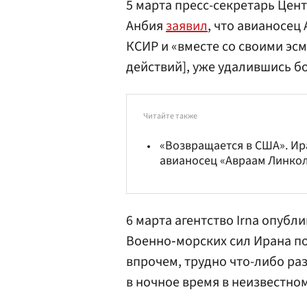
5 марта пресс-секретарь Цен
Анбия
заявил
, что авианосец
КСИР и «вместе со своими эс
действий], уже удалившись б
Читайте также
«Возвращается в США». Ира
авианосец «Авраам Линко
6 марта агентство Irna опубл
Военно‑морских сил Ирана по 
впрочем, трудно что-либо ра
в ночное время в неизвестно