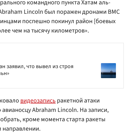
трального командного пункта Хатам аль-
 Abraham Lincoln был поражен дронами ВМС
минцами поспешно покинул район [боевых
олее чем на тысячу километров».
н заявил, что вывел из строя
льн»
иковало
видеозапись
ракетной атаки
авианосцу Abraham Lincoln. На записи,
зобрать, кроме момента старта ракеты
м направлении.