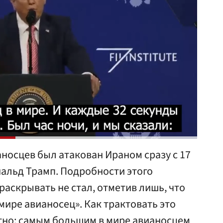
носцев был атакован Ираном сразу с 17
альд Трамп. Подробности этого
аскрывать не стал, отметив лишь, что
мире авианосец». Как трактовать это
ятно: самым большим в мире авианосцем