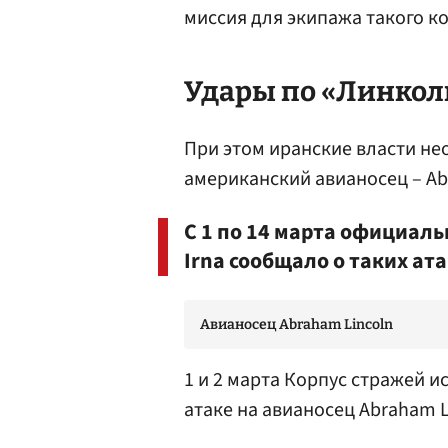
миссия для экипажа такого ко
Удары по «Линкол
При этом иранские власти не
американский авианосец – Ab
С 1 по 14 марта официал
Irna сообщало о таких ат
Авианосец Abraham Lincoln
1 и 2 марта Корпус стражей 
атаке на авианосец Abraham 