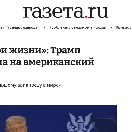
аву "Уралдронзавода"
Проблемы с бензином в России
Кризис с
ои жизни»: Трамп
ана на американский
льшому авианосцу в мире»