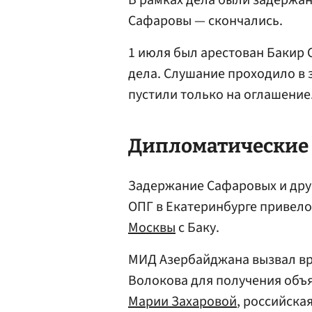
В рамках дела были задержан
Сафаровы — скончались.
1 июля был арестован Бакир 
дела. Слушание проходило в
пустили только на оглашение
Дипломатические
Задержание Сафаровых и дру
ОПГ в Екатеринбурге привело
Москвы
с Баку.
МИД Азербайджана вызвал вр
Волокова для получения объ
Марии Захаровой
, российска