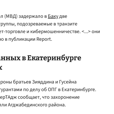
ел (МВД) задержало в
Баку
две
группы, подозреваемые в транзите
т-торговле и кибермошенничестве. <...> они
о в публикации Report.
анных в
Екатеринбурге
х
роны братьев Зияддина и Гусейна
рантами по делу об ОПГ в Екатеринбурге.
зерТАдж сообщает, что захоронение
лли Агджабединского района.