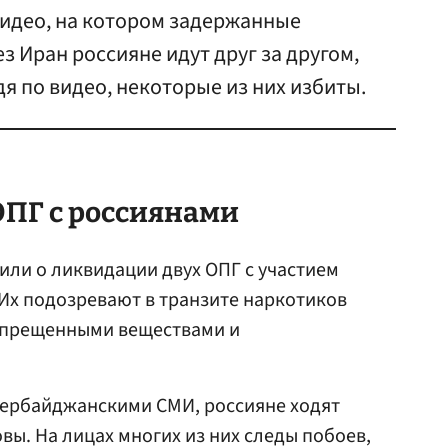
идео, на котором задержанные
з Иран россияне идут друг за другом,
дя по видео, некоторые из них избиты.
ОПГ с россиянами
ли о ликвидации двух ОПГ с участием
 Их подозревают в транзите наркотиков
запрещенными веществами и
зербайджанскими СМИ, россияне ходят
овы. На лицах многих из них следы побоев,