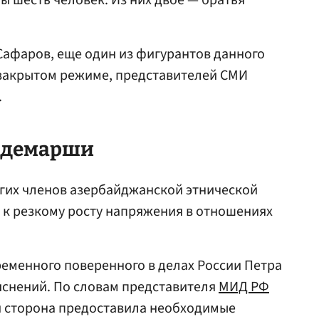
ы шесть человек. Из них двое — братья
Сафаров, еще один из фигурантов данного
 закрытом режиме, представителей СМИ
.
 демарши
гих членов азербайджанской этнической
 к резкому росту напряжения в отношениях
еменного поверенного в делах России Петра
яснений. По словам представителя
МИД РФ
я сторона предоставила необходимые