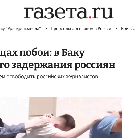
аву "Уралдронзавода"
Проблемы с бензином в России
Кризис с
цах побои: в Баку
го задержания россиян
ем освободить российских журналистов