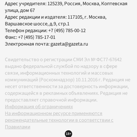
Адрес учредителя: 125239, Россия, Москва, Коптевская
улица, дом 67
Адрес редакции и издателя:
117105
, г.
Москва
,
Варшавское шоссе, д.9, стр.1
Телефон редакции:
+7 (495) 785-00-12
Факс:
+7 (495) 785-17-01
Электронная почта:
gazeta@gazeta.ru
Свидетельство о регистрации СМИ Эл № ФС77-67642
выдано федеральной службой по надзору в сфере
связи, информационных технологий и массовых
коммуникаций (Роскомнадзор) 10.11.2016 г. Редакция не
несет ответственности за достоверность информации,
содержащейся в рекламных объявлениях. Редакция не
предоставляет справочной информации.
Информация об ограничениях
На информационном ресурсе применяются
рекомендательные технологии в соответствии с
Правилами
18+