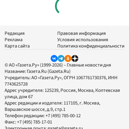
Редакция
Правовая информация
Реклама
Условия использования
Карта сайта
Политика конфиденциальности
© АО «Газета.Ру» (1999-2026) – Главные новости дня
Название:
Газета.Ru
(Gazeta.Ru)
Учредитель:
АО «Газета.Ру»
, ОГРН 1067761730376, ИНН
7743625728
Адрес учредителя: 125239, Россия, Москва, Коптевская
улица, дом 67
Адрес редакции и издателя:
117105
, г.
Москва
,
Варшавское шоссе, д.9, стр.1
Телефон редакции:
+7 (495) 785-00-12
Факс:
+7 (495) 785-17-01
Электронная почта:
gazeta@gazeta.ru