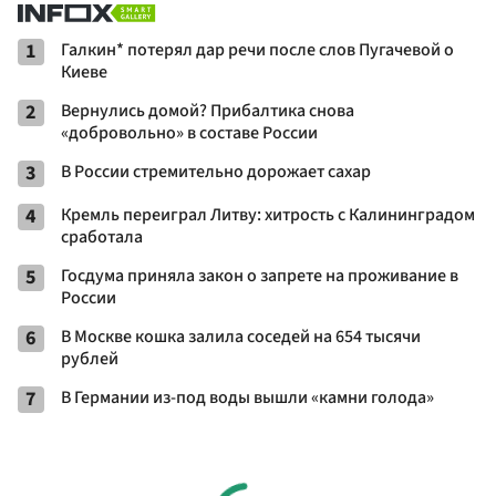
1
Галкин* потерял дар речи после слов Пугачевой о
Киеве
2
Вернулись домой? Прибалтика снова
«добровольно» в составе России
3
В России стремительно дорожает сахар
4
Кремль переиграл Литву: хитрость с Калининградом
сработала
5
Госдума приняла закон о запрете на проживание в
России
6
В Москве кошка залила соседей на 654 тысячи
рублей
7
В Германии из-под воды вышли «камни голода»