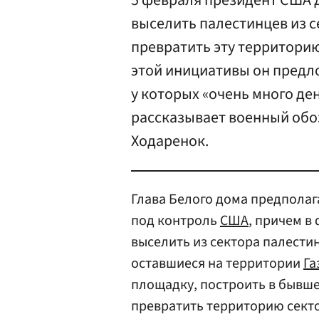
5 февраля президент США 
выселить палестинцев из с
превратить эту территори
этой инициативы он предл
у которых «очень много де
рассказывает военный обо
Ходаренок.
Глава Белого дома предполаг
под контроль
США
, причем в
выселить из сектора палести
оставшиеся на территории
Га
площадку, построить в бывше
превратить территорию сект