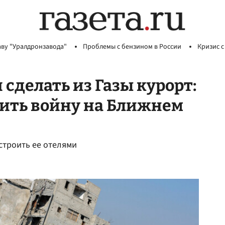
аву "Уралдронзавода"
Проблемы с бензином в России
Кризис с
сделать из Газы курорт:
чить войну на Ближнем
астроить ее отелями