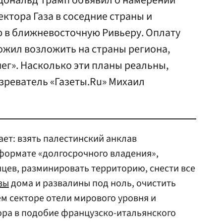
Дональд Трамп объявил о намерении
ектора Газа в соседние страны и
ю в ближневосточную Ривьеру. Оплату
ожил возложить на страны региона,
нег». Насколько эти планы реальны,
зреватель «Газеты.Ru» Михаил
ает: взять палестинский анклав
 формате «долгосрочного владения»,
нцев, разминировать территорию, снести все
зы
дома и развалины под ноль, очистить
м секторе отели мирового уровня и
ора в подобие французско-итальянского