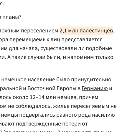
я.
е планы?
зможным переселением
2,1 млн палестинцев
.
фра перемещаемых лиц представляется
им для начала, существовали ли подобные
и. А такие случаи были, и напомним только
 немецкое население было принудительно
тральной и Восточной Европы в
Германию
и
лось около 12–14 млн немцев, причем
том не соблюдалось, жилье переселяемым не
, немцы подвергались разного рода насилию
нивают подтвержденные потери от