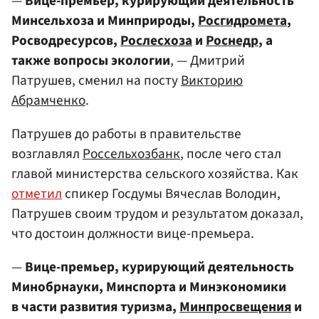
—
Вице-премьер, курирующий деятельность
Минсельхоза и Минприроды,
Росгидромета
,
Росводресурсов,
Рослесхоза
и
Роснедр
, а
также вопросы экологии
, — Дмитрий
Патрушев, сменил на посту
Викторию
Абрамченко
.
Патрушев до работы в правительстве
возглавлял
Россельхозбанк
, после чего стал
главой министерства сельского хозяйства. Как
отметил
спикер Госдумы Вячеслав Володин,
Патрушев своим трудом и результатом доказал,
что достоин должности вице-премьера.
—
Вице-премьер, курирующий деятельность
Минобрнауки, Минспорта и Минэкономики
в части развития туризма,
Минпросвещения
и