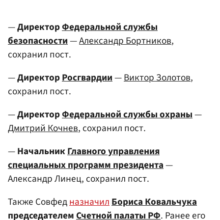
—
Директор
Федеральной службы
безопасности
—
Александр Бортников
,
сохранил пост.
—
Директор
Росгвардии
—
Виктор Золотов
,
сохранил пост.
—
Директор
Федеральной службы охраны
—
Дмитрий Кочнев
, сохранил пост.
—
Начальник
Главного управления
специальных программ президента
—
Александр Линец, сохранил пост.
Также Совфед
назначил
Бориса Ковальчука
председателем
Счетной палаты РФ
. Ранее его