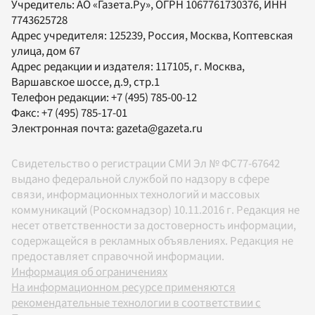
Учредитель:
АО «Газета.Ру»
, ОГРН 1067761730376, ИНН
7743625728
Адрес учредителя: 125239, Россия, Москва, Коптевская
улица, дом 67
Адрес редакции и издателя:
117105
, г.
Москва
,
Варшавское шоссе, д.9, стр.1
Телефон редакции:
+7 (495) 785-00-12
Факс:
+7 (495) 785-17-01
Электронная почта:
gazeta@gazeta.ru
Свидетельство о регистрации СМИ Эл № ФС77-67642
выдано федеральной службой по надзору в сфере
связи, информационных технологий и массовых
коммуникаций (Роскомнадзор) 10.11.2016 г. Редакция не
несет ответственности за достоверность информации,
содержащейся в рекламных объявлениях. Редакция не
предоставляет справочной информации.
Информация об ограничениях
На информационном ресурсе применяются
рекомендательные технологии в соответствии с