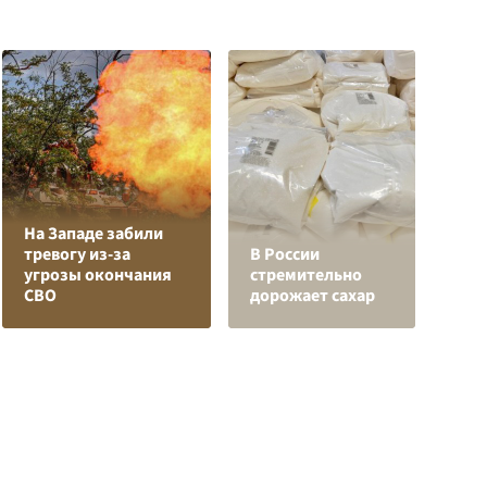
На Западе забили
Л
тревогу из-за
В России
з
угрозы окончания
стремительно
в
СВО
дорожает сахар
р