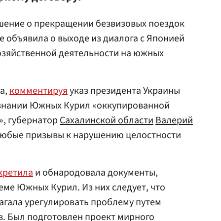
ешение о прекращении безвизовых поездок
е объявила о выходе из диалога с Японией
озяйственной деятельности на южных
да,
комментируя
указ президента Украины
знании Южных Курил «оккупированной
», губернатор
Сахалинской области
Валерий
любые призывы к нарушению целостности
кретила
и обнародовала документы,
ме Южных Курил. Из них следует, что
лагала урегулировать проблему путем
в. Был подготовлен проект мирного