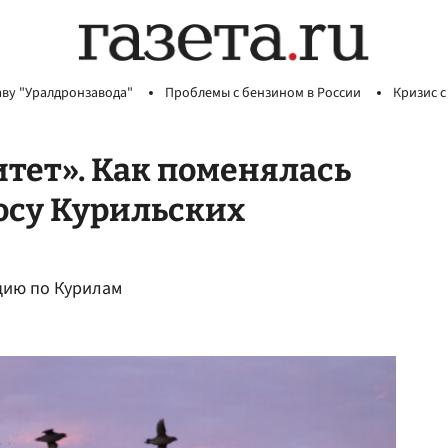
аву "Уралдронзавода"
Проблемы с бензином в России
Кризис с
тет». Как поменялась
осу Курильских
ицию по Курилам