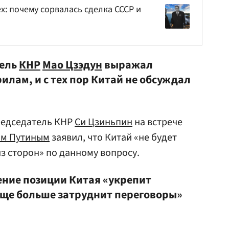
х: почему сорвалась сделка СССР и
тель
КНР
Мао Цзэдун
выражал
илам, и с тех пор Китай не обсуждал
редседатель КНР
Си Цзиньпин
на встрече
м Путиным
заявил, что Китай «не будет
з сторон» по данному вопросу.
ение позиции Китая «укрепит
 еще больше затруднит переговоры»