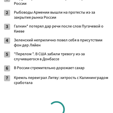
России
2
Рыбоводы Армении вышли на протесты из-за
закрытия рынка России
3
Галкин* потерял дар речи после слов Пугачевой о
Киеве
4
Зеленский неприлично повел cебя в присутствии
фон дер Ляйен
5
"Перелом ". В США забили тревогу из-за
случившегося в Донбассе
6
В России стремительно дорожает сахар
7
Кремль переиграл Литву: хитрость с Калининградом
сработала