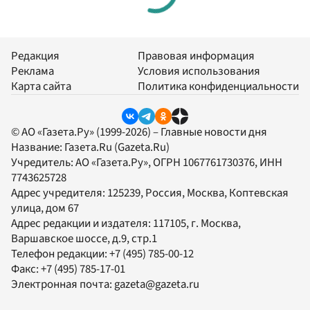
Редакция
Правовая информация
Реклама
Условия использования
Карта сайта
Политика конфиденциальности
© АО «Газета.Ру» (1999-2026) – Главные новости дня
Название:
Газета.Ru
(Gazeta.Ru)
Учредитель:
АО «Газета.Ру»
, ОГРН 1067761730376, ИНН
7743625728
Адрес учредителя: 125239, Россия, Москва, Коптевская
улица, дом 67
Адрес редакции и издателя:
117105
, г.
Москва
,
Варшавское шоссе, д.9, стр.1
Телефон редакции:
+7 (495) 785-00-12
Факс:
+7 (495) 785-17-01
Электронная почта:
gazeta@gazeta.ru