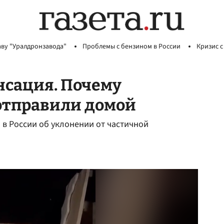
аву "Уралдронзавода"
Проблемы с бензином в России
Кризис с
нсация. Почему
отправили домой
 в России об уклонении от частичной