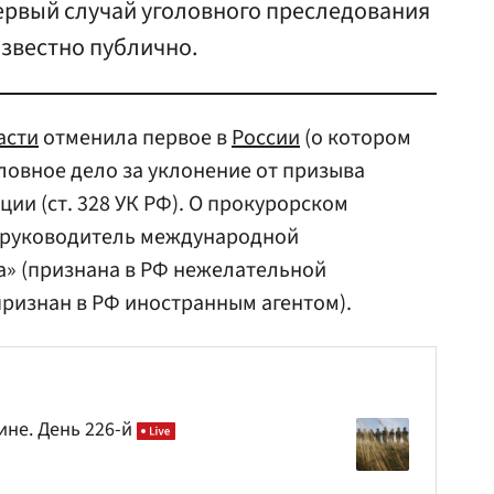
ервый случай уголовного преследования
известно публично.
асти
отменила первое в
России
(о котором
оловное дело за уклонение от призыва
ии (ст. 328 УК РФ). О прокурорском
руководитель международной
а» (признана в РФ нежелательной
признан в РФ иностранным агентом).
ине. День 226-й