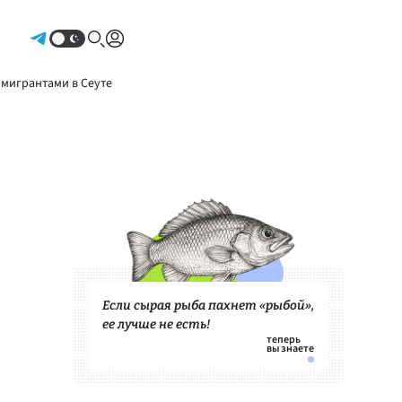
Авторизоваться
 мигрантами в Сеуте
Если сырая рыба пахнет «рыбой»,
ее лучше не есть!