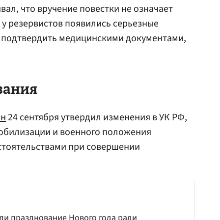
вал, что вручение повестки не означает
 у резервистов появились серьезные
 подтвердить медицинскими документами,
зания
ин
24 сентября утвердил изменения в УК РФ,
обилизации и военного положения
стоятельствами при совершении
ли празднование Нового года ради