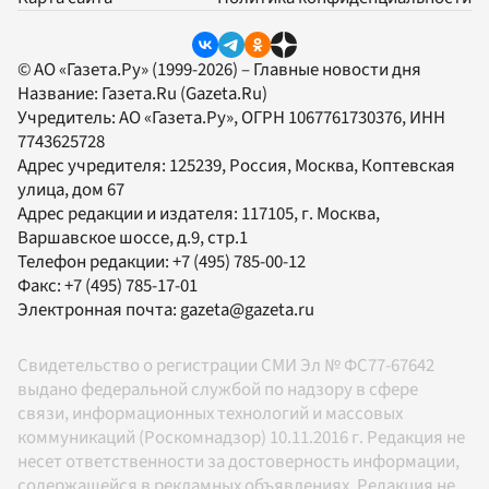
© АО «Газета.Ру» (1999-2026) – Главные новости дня
Название:
Газета.Ru
(Gazeta.Ru)
Учредитель:
АО «Газета.Ру»
, ОГРН 1067761730376, ИНН
7743625728
Адрес учредителя: 125239, Россия, Москва, Коптевская
улица, дом 67
Адрес редакции и издателя:
117105
, г.
Москва
,
Варшавское шоссе, д.9, стр.1
Телефон редакции:
+7 (495) 785-00-12
Факс:
+7 (495) 785-17-01
Электронная почта:
gazeta@gazeta.ru
Свидетельство о регистрации СМИ Эл № ФС77-67642
выдано федеральной службой по надзору в сфере
связи, информационных технологий и массовых
коммуникаций (Роскомнадзор) 10.11.2016 г. Редакция не
несет ответственности за достоверность информации,
содержащейся в рекламных объявлениях. Редакция не