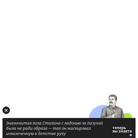
Знаменитая поза Сталина с ладонью за пазухой
была не ради образа — так он маскировал
искалеченную в детстве руку