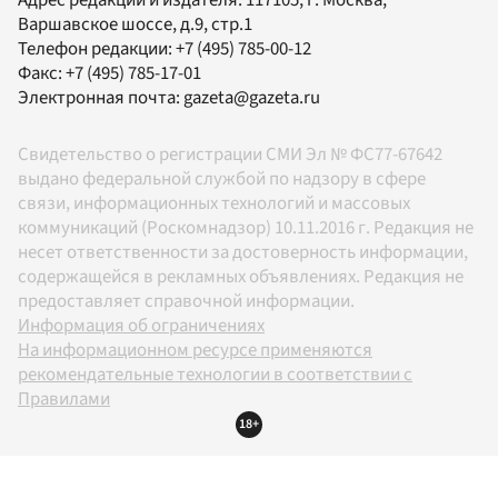
Адрес редакции и издателя:
117105
, г.
Москва
,
Варшавское шоссе, д.9, стр.1
Телефон редакции:
+7 (495) 785-00-12
Факс:
+7 (495) 785-17-01
Электронная почта:
gazeta@gazeta.ru
Свидетельство о регистрации СМИ Эл № ФС77-67642
выдано федеральной службой по надзору в сфере
связи, информационных технологий и массовых
коммуникаций (Роскомнадзор) 10.11.2016 г. Редакция не
несет ответственности за достоверность информации,
содержащейся в рекламных объявлениях. Редакция не
предоставляет справочной информации.
Информация об ограничениях
На информационном ресурсе применяются
рекомендательные технологии в соответствии с
Правилами
18+