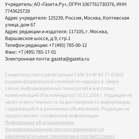
Учредитель:
АО «Газета.Ру»
, ОГРН 1067761730376, ИНН
7743625728
Адрес учредителя: 125239, Россия, Москва, Коптевская
улица, дом 67
Адрес редакции и издателя:
117105
, г.
Москва
,
Варшавское шоссе, д.9, стр.1
Телефон редакции:
+7 (495) 785-00-12
Факс:
+7 (495) 785-17-01
Электронная почта:
gazeta@gazeta.ru
Свидетельство о регистрации СМИ Эл № ФС77-67642
выдано федеральной службой по надзору в сфере
связи, информационных технологий и массовых
коммуникаций (Роскомнадзор) 10.11.2016 г. Редакция не
несет ответственности за достоверность информации,
содержащейся в рекламных объявлениях. Редакция не
предоставляет справочной информации.
Информация об ограничениях
На информационном ресурсе применяются
рекомендательные технологии в соответствии с