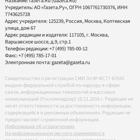
Название:
Газета.Ru
(Gazeta.Ru)
Учредитель:
АО «Газета.Ру»
, ОГРН 1067761730376, ИНН
7743625728
Адрес учредителя: 125239, Россия, Москва, Коптевская
улица, дом 67
Адрес редакции и издателя:
117105
, г.
Москва
,
Варшавское шоссе, д.9, стр.1
Телефон редакции:
+7 (495) 785-00-12
Факс:
+7 (495) 785-17-01
Электронная почта:
gazeta@gazeta.ru
Свидетельство о регистрации СМИ Эл № ФС77-67642
выдано федеральной службой по надзору в сфере
связи, информационных технологий и массовых
коммуникаций (Роскомнадзор) 10.11.2016 г. Редакция не
несет ответственности за достоверность информации,
содержащейся в рекламных объявлениях. Редакция не
предоставляет справочной информации.
Информация об ограничениях
На информационном ресурсе применяются