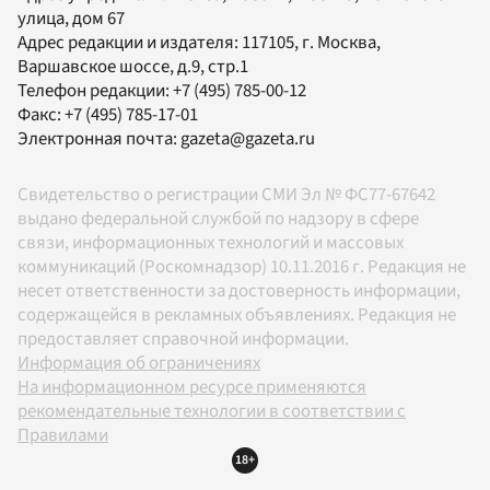
улица, дом 67
Адрес редакции и издателя:
117105
, г.
Москва
,
Варшавское шоссе, д.9, стр.1
Телефон редакции:
+7 (495) 785-00-12
Факс:
+7 (495) 785-17-01
Электронная почта:
gazeta@gazeta.ru
Свидетельство о регистрации СМИ Эл № ФС77-67642
выдано федеральной службой по надзору в сфере
связи, информационных технологий и массовых
коммуникаций (Роскомнадзор) 10.11.2016 г. Редакция не
несет ответственности за достоверность информации,
содержащейся в рекламных объявлениях. Редакция не
предоставляет справочной информации.
Информация об ограничениях
На информационном ресурсе применяются
рекомендательные технологии в соответствии с
Правилами
18+