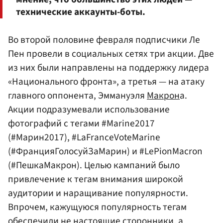
технические аккаунты-боты.
Во второй половине февраля подписчики Ле
Пен провели в социальных сетях три акции. Две
из них были направлены на поддержку лидера
«Национального фронта», а третья — на атаку
главного оппонента, Эммануэля
Макрон
а.
Акции подразумевали использование
фотографий с тегами #Marine2017
(#Марин2017), #LaFranceVoteMarine
(#ФранцияГолосуйЗаМарин) и #LePionMacron
(#ПешкаМакрон). Целью кампаний было
привлечение к тегам внимания широкой
аудитории и наращивание популярности.
Впрочем, кажущуюся популярность тегам
обеспечили не настоящие сторонники, а