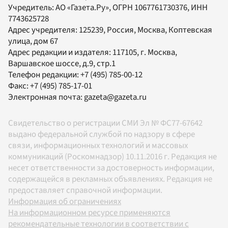
Учредитель:
АО «Газета.Ру»
, ОГРН 1067761730376, ИНН
7743625728
Адрес учредителя: 125239, Россия, Москва, Коптевская
улица, дом 67
Адрес редакции и издателя:
117105
, г.
Москва
,
Варшавское шоссе, д.9, стр.1
Телефон редакции:
+7 (495) 785-00-12
Факс:
+7 (495) 785-17-01
Электронная почта:
gazeta@gazeta.ru
Свидетельство о регистрации СМИ Эл № ФС77-67642
выдано федеральной службой по надзору в сфере
связи, информационных технологий и массовых
коммуникаций (Роскомнадзор) 10.11.2016 г. Редакция не
несет ответственности за достоверность информации,
содержащейся в рекламных объявлениях. Редакция не
предоставляет справочной информации.
Информация об ограничениях
На информационном ресурсе применяются
рекомендательные технологии в соответствии с