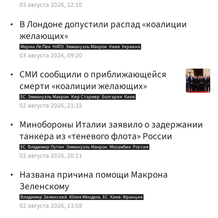
03 августа 2026, 12:10
В Лондоне допустили распад «коалиции
желающих»
Марин Ле Пен
НАТО
Эммануэль Макрон
Киев
Украина
03 августа 2026, 09:20
СМИ сообщили о приближающейся
смерти «коалиции желающих»
ЕС
Эммануэль Макрон
Кир Стармер
Болгария
Киев
02 августа 2026, 21:32
Минобороны Италии заявило о задержании
танкера из «теневого флота» России
ЕС
Владимир Путин
Эммануэль Макрон
Мозамбик
Россия
02 августа 2026, 20:11
Названа причина помощи Макрона
Зеленскому
Владимир Зеленский
Юлия Мендель
ЕС
Киев
Франция
02 августа 2026, 13:58