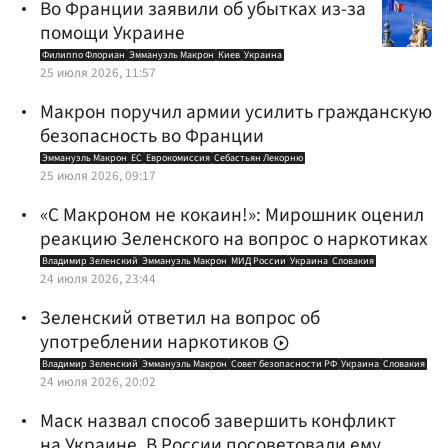
Во Франции заявили об убытках из-за
помощи Украине
Филиппо Флориан
Эммануэль Макрон
Киев
Украина
25 июля 2026, 11:57
Макрон поручил армии усилить гражданскую
безопасность во Франции
Эммануэль Макрон
ЕС
Еврокомиссия
Себастьян Лекорню
25 июля 2026, 09:17
«С Макроном не кокаин!»: Мирошник оценил
реакцию Зеленского на вопрос о наркотиках
Владимир Зеленский
Эммануэль Макрон
МИД России
Украина
Словакия
24 июля 2026, 23:44
Зеленский ответил на вопрос об
употреблении наркотиков
Владимир Зеленский
Эммануэль Макрон
Совет безопасности РФ
Украина
Словакия
24 июля 2026, 20:02
Маск назвал способ завершить конфликт
на Украине. В России посоветовали ему