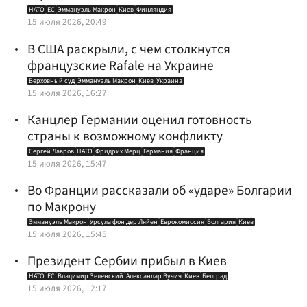
НАТО
ЕС
Эммануэль Макрон
Киев
Финляндия
15 июля 2026, 20:49
В США раскрыли, с чем столкнутся
французские Rafale на Украине
Верховный суд
Эммануэль Макрон
Киев
Украина
15 июля 2026, 16:27
Канцлер Германии оценил готовность
страны к возможному конфликту
Сергей Лавров
НАТО
Фридрих Мерц
Германия
Франция
15 июля 2026, 15:47
Во Франции рассказали об «ударе» Болгарии
по Макрону
Эммануэль Макрон
Урсула фон дер Ляйен
Еврокомиссия
Болгария
Киев
15 июля 2026, 15:45
Президент Сербии прибыл в Киев
НАТО
ЕС
Владимир Зеленский
Александар Вучич
Киев
Белград
15 июля 2026, 12:17