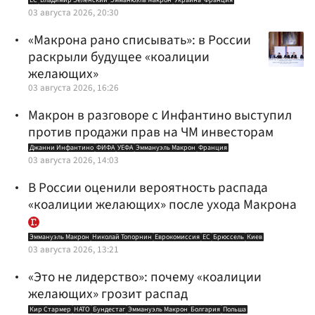
03 августа 2026, 20:30
«Макрона рано списывать»: в России
раскрыли будущее «коалиции
желающих»
03 августа 2026, 16:26
Макрон в разговоре с Инфантино выступил
против продажи прав на ЧМ инвесторам
Джанни Инфантино
ФИФА
УЕФА
Эммануэль Макрон
Франция
03 августа 2026, 14:03
В России оценили вероятность распада
«коалиции желающих» после ухода Макрона
Эммануэль Макрон
Николай Топорнин
Еврокомиссия
ЕС
Брюссель
Киев
03 августа 2026, 13:21
«Это не лидерство»: почему «коалиции
желающих» грозит распад
Кир Стармер
НАТО
Бундестаг
Эммануэль Макрон
Болгария
Польша