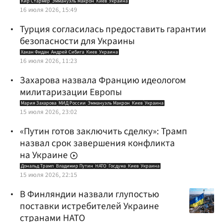
Кир Стармер
Эммануэль Макрон
Киев
Украина
16 июля 2026, 15:49
Турция согласилась предоставить гарантии
безопасности для Украины
Хакан Фидан
Андрей Сибига
Киев
Украина
16 июля 2026, 11:23
Захарова назвала Францию идеологом
милитаризации Европы
Мария Захарова
МИД России
Эммануэль Макрон
Киев
Украина
15 июля 2026, 23:02
«Путин готов заключить сделку»: Трамп
назвал срок завершения конфликта
на Украине
Дональд Трамп
Владимир Путин
НАТО
Госдума
Киев
Украина
15 июля 2026, 22:15
В Финляндии назвали глупостью
поставки истребителей Украине
странами НАТО