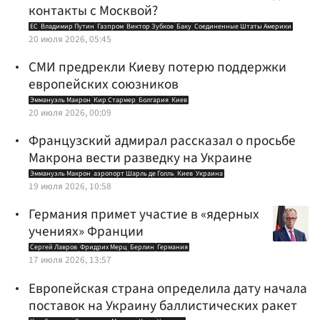
контакты с Москвой?
ЕС
Владимир Путин
Газпром
Виктор Зубков
Баку
Соединенные Штаты Америки
20 июля 2026, 05:45
СМИ предрекли Киеву потерю поддержки
европейских союзников
Эммануэль Макрон
Кир Стармер
Болгария
Киев
20 июля 2026, 00:09
Французский адмирал рассказал о просьбе
Макрона вести разведку на Украине
Эммануэль Макрон
аэропорт Шарль де Голль
Киев
Украина
19 июля 2026, 10:58
Германия примет участие в «ядерных
учениях» Франции
Сергей Лавров
Фридрих Мерц
Берлин
Германия
17 июля 2026, 13:57
Европейская страна определила дату начала
поставок на Украину баллистических ракет