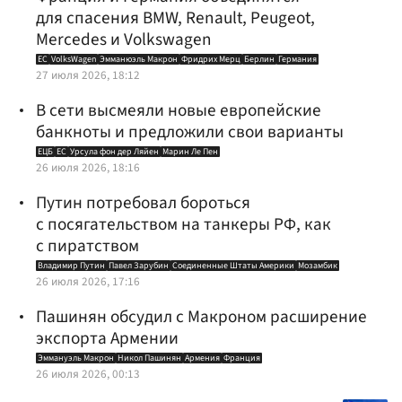
для спасения BMW, Renault, Peugeot,
Mercedes и Volkswagen
ЕС
VolksWagen
Эмманюэль Макрон
Фридрих Мерц
Берлин
Германия
27 июля 2026, 18:12
В сети высмеяли новые европейские
банкноты и предложили свои варианты
ЕЦБ
ЕС
Урсула фон дер Ляйен
Марин Ле Пен
26 июля 2026, 18:16
Путин потребовал бороться
с посягательством на танкеры РФ, как
с пиратством
Владимир Путин
Павел Зарубин
Соединенные Штаты Америки
Мозамбик
26 июля 2026, 17:16
Пашинян обсудил с Макроном расширение
экспорта Армении
Эммануэль Макрон
Никол Пашинян
Армения
Франция
26 июля 2026, 00:13