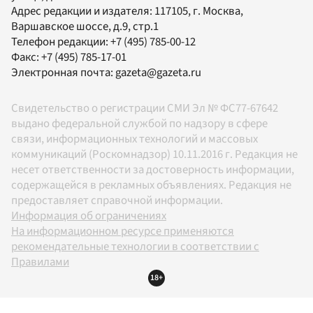
Адрес редакции и издателя:
117105
, г.
Москва
,
Варшавское шоссе, д.9, стр.1
Телефон редакции:
+7 (495) 785-00-12
Факс:
+7 (495) 785-17-01
Электронная почта:
gazeta@gazeta.ru
Свидетельство о регистрации СМИ Эл № ФС77-67642
выдано федеральной службой по надзору в сфере
связи, информационных технологий и массовых
коммуникаций (Роскомнадзор) 10.11.2016 г. Редакция не
несет ответственности за достоверность информации,
содержащейся в рекламных объявлениях. Редакция не
предоставляет справочной информации.
Информация об ограничениях
На информационном ресурсе применяются
рекомендательные технологии в соответствии с
Правилами
18+