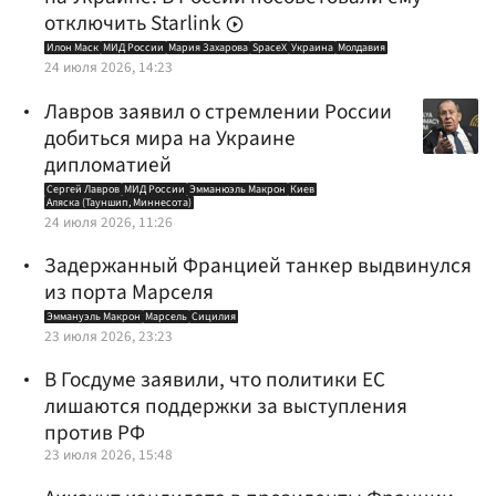
отключить Starlink
Илон Маск
МИД России
Мария Захарова
SpaceX
Украина
Молдавия
24 июля 2026, 14:23
Лавров заявил о стремлении России
добиться мира на Украине
дипломатией
Сергей Лавров
МИД России
Эмманюэль Макрон
Киев
Аляска (Тауншип, Миннесота)
24 июля 2026, 11:26
Задержанный Францией танкер выдвинулся
из порта Марселя
Эммануэль Макрон
Марсель
Сицилия
23 июля 2026, 23:23
В Госдуме заявили, что политики ЕС
лишаются поддержки за выступления
против РФ
23 июля 2026, 15:48