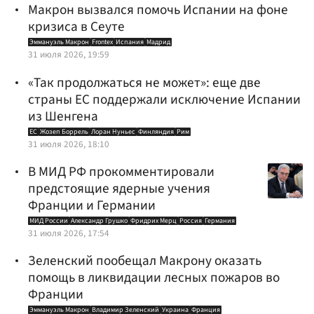
Макрон вызвался помочь Испании на фоне
кризиса в Сеуте
Эммануэль Макрон
Frontex
Испания
Мадрид
31 июля 2026, 19:59
«Так продолжаться не может»: еще две
страны ЕС поддержали исключение Испании
из Шенгена
ЕС
Жозеп Боррель
Лоран Нуньес
Финляндия
Рим
31 июля 2026, 18:10
В МИД РФ прокомментировали
предстоящие ядерные учения
Франции и Германии
МИД России
Александр Грушко
Фридрих Мерц
Россия
Германия
31 июля 2026, 17:54
Зеленский пообещал Макрону оказать
помощь в ликвидации лесных пожаров во
Франции
Эммануэль Макрон
Владимир Зеленский
Украина
Франция