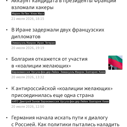
Аккаунт кандидата в президенты Франции
взломали хакеры
Марин Ле Пен
Илон Маск
21 июля 2026, 18:15
В Иране задержали двух французских
дипломатов
Эммануэль Макрон
Иран
Тегеран
20 июля 2026, 19:19
Болгария откажется от участия
в «коалиции желающих»
Еврокомиссия
Урсула фон дер Ляйен
Эммануэль Макрон
Болгария
Киев
20 июля 2026, 13:32
К антироссийской «коалиции желающих»
присоединилась еще одна страна
НАТО
Дмитрий Зыков
Еврокомиссия
Урсула фон дер Ляйен
Болгария
Киев
20 июля 2026, 12:50
Германия начала искать пути к диалогу
с Россией. Как политики пытались наладить