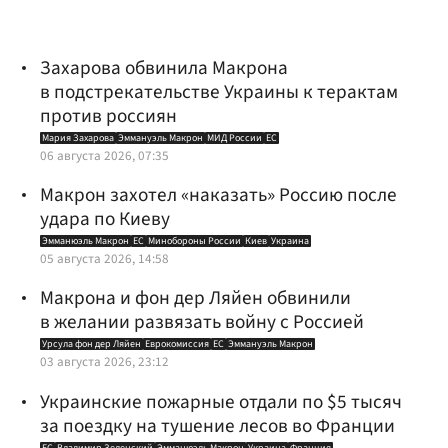
Захарова обвинила Макрона
в подстрекательстве Украины к терактам
против россиян
Мария Захарова
Эммануэль Макрон
МИД России
ЕС
06 августа 2026, 07:35
Макрон захотел «наказать» Россию после
удара по Киеву
Эмманюэль Макрон
ЕС
Минобороны России
Киев
Украина
05 августа 2026, 14:58
Макрона и фон дер Ляйен обвинили
в желании развязать войну с Россией
Урсула фон дер Ляйен
Еврокомиссия
ЕС
Эммануэль Макрон
03 августа 2026, 23:12
Украинские пожарные отдали по $5 тысяч
за поездку на тушение лесов во Франции
ЕС
Владимир Зеленский
Эмманюэль Макрон
Украина
Франция