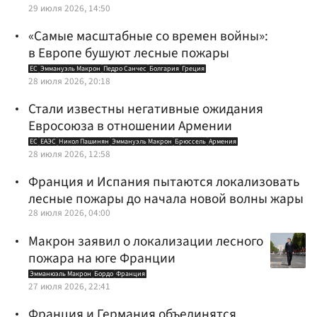
29 июля 2026, 14:50
«Самые масштабные со времен войны»:
в Европе бушуют лесные пожары
ЕС
Эммануэль Макрон
Педро Санчес
Болгария
Греция
28 июля 2026, 20:18
Стали известны негативные ожидания
Евросоюза в отношении Армении
ЕС
ЕАЭС
Никол Пашинян
Эммануэль Макрон
Брюссель
Армения
28 июля 2026, 12:58
Франция и Испания пытаются локализовать
лесные пожары до начала новой волны жары
28 июля 2026, 04:00
Макрон заявил о локализации лесного
пожара на юге Франции
Эмманюэль Макрон
Бордо
Франция
27 июля 2026, 22:41
Франция и Германия объединятся