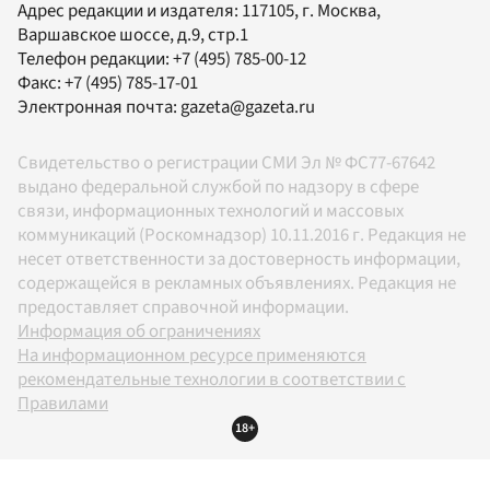
Адрес редакции и издателя:
117105
, г.
Москва
,
Варшавское шоссе, д.9, стр.1
Телефон редакции:
+7 (495) 785-00-12
Факс:
+7 (495) 785-17-01
Электронная почта:
gazeta@gazeta.ru
Свидетельство о регистрации СМИ Эл № ФС77-67642
выдано федеральной службой по надзору в сфере
связи, информационных технологий и массовых
коммуникаций (Роскомнадзор) 10.11.2016 г. Редакция не
несет ответственности за достоверность информации,
содержащейся в рекламных объявлениях. Редакция не
предоставляет справочной информации.
Информация об ограничениях
На информационном ресурсе применяются
рекомендательные технологии в соответствии с
Правилами
18+