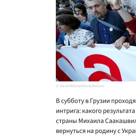
David Mdzinarishvili/Reuters
В субботу в Грузии проход
интрига: какого результат
страны Михаила Саакашвил
вернуться на родину с Укр