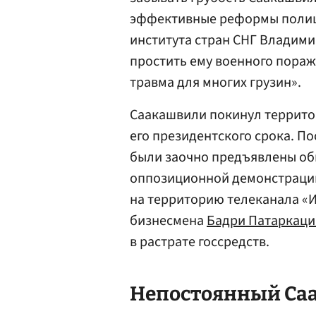
эффективные реформы полици
института стран СНГ
Владими
простить ему военного пораже
травма для многих грузин».
Саакашвили покинул территор
его президентского срока. П
были заочно предъявлены об
оппозиционной демонстрации 
на территорию телеканала «
бизнесмена
Бадри Патаркац
в растрате госсредств.
Непостоянный Са