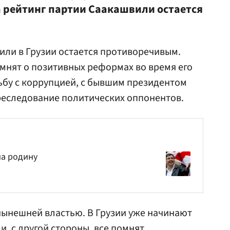
а рейтинг партии Саакашвили остается
ли в Грузии остается противоречивым.
омнят о позитивных реформах во время его
ьбу с коррупцией, с бывшим президентом
реследование политических оппонентов.
на родину
нынешней властью. В Грузии уже начинают
, с другой стороны, все помнят