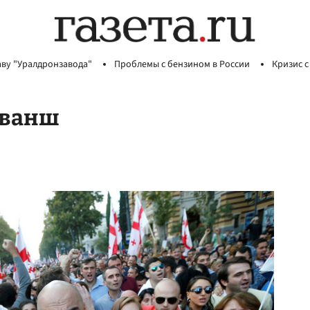
аву "Уралдронзавода"
Проблемы с бензином в России
Кризис с
еванш