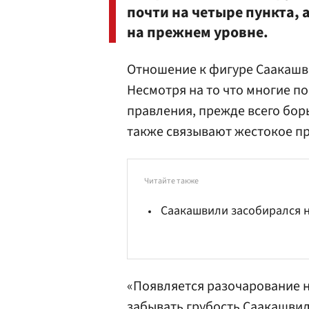
почти на четыре пункта, 
на прежнем уровне.
Отношение к фигуре Саакашви
Несмотря на то что многие п
правления, прежде всего бор
также связывают жестокое п
Читайте также
Саакашвили засобирался 
«Появляется разочарование 
забывать грубость Саакашвили