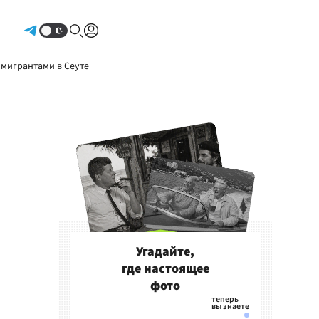
Авторизоваться
 мигрантами в Сеуте
Угадайте,
где настоящее
фото