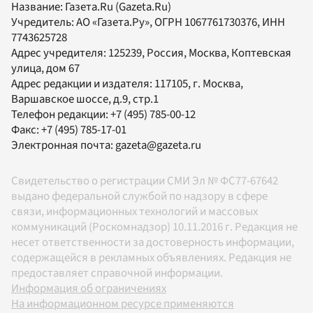
Название:
Газета.Ru
(Gazeta.Ru)
Учредитель:
АО «Газета.Ру»
, ОГРН 1067761730376, ИНН
7743625728
Адрес учредителя: 125239, Россия, Москва, Коптевская
улица, дом 67
Адрес редакции и издателя:
117105
, г.
Москва
,
Варшавское шоссе, д.9, стр.1
Телефон редакции:
+7 (495) 785-00-12
Факс:
+7 (495) 785-17-01
Электронная почта:
gazeta@gazeta.ru
Свидетельство о регистрации СМИ Эл № ФС77-67642
выдано федеральной службой по надзору в сфере
связи, информационных технологий и массовых
коммуникаций (Роскомнадзор) 10.11.2016 г. Редакция не
несет ответственности за достоверность информации,
содержащейся в рекламных объявлениях. Редакция не
предоставляет справочной информации.
Информация об ограничениях
На информационном ресурсе применяются