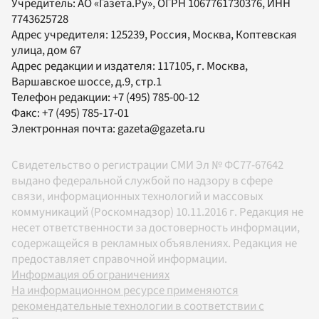
Учредитель:
АО «Газета.Ру»
, ОГРН 1067761730376, ИНН
7743625728
Адрес учредителя: 125239, Россия, Москва, Коптевская
улица, дом 67
Адрес редакции и издателя:
117105
, г.
Москва
,
Варшавское шоссе, д.9, стр.1
Телефон редакции:
+7 (495) 785-00-12
Факс:
+7 (495) 785-17-01
Электронная почта:
gazeta@gazeta.ru
Свидетельство о регистрации СМИ Эл № ФС77-67642
выдано федеральной службой по надзору в сфере
связи, информационных технологий и массовых
коммуникаций (Роскомнадзор) 10.11.2016 г. Редакция не
несет ответственности за достоверность информации,
содержащейся в рекламных объявлениях. Редакция не
предоставляет справочной информации.
Информация об ограничениях
На информационном ресурсе применяются
рекомендательные технологии в соответствии с