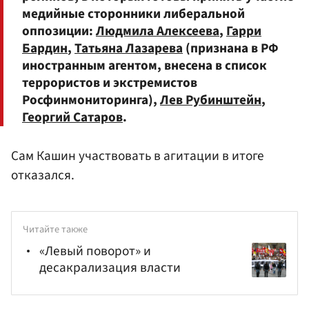
медийные сторонники либеральной
оппозиции:
Людмила Алексеева
,
Гарри
Бардин
,
Татьяна Лазарева
(признана в РФ
иностранным агентом, внесена в список
террористов и экстремистов
Росфинмониторинга),
Лев Рубинштейн
,
Георгий Сатаров
.
Сам Кашин участвовать в агитации в итоге
отказался.
Читайте также
«Левый поворот» и
десакрализация власти