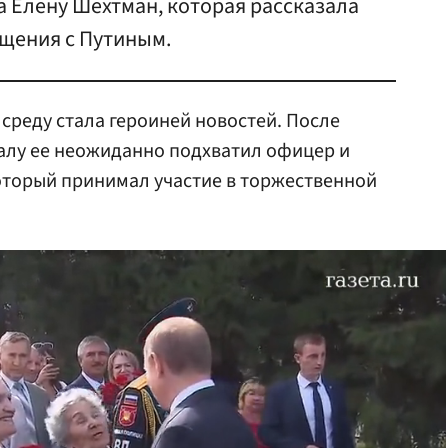
а Елену Шехтман, которая рассказала
бщения с Путиным.
среду стала героиней новостей. После
алу ее неожиданно подхватил офицер и
который принимал участие в торжественной