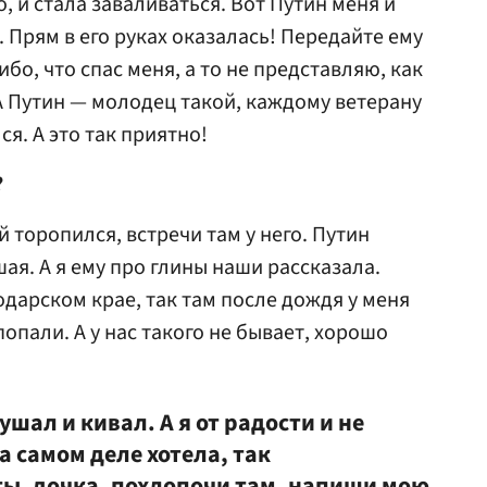
о, и стала заваливаться. Вот Путин меня и
 Прям в его руках оказалась! Передайте ему
бо, что спас меня, а то не представляю, как
А Путин — молодец такой, каждому ветерану
я. А это так приятно!
?
й торопился, встречи там у него. Путин
шая. А я ему про глины наши рассказала.
дарском крае, так там после дождя у меня
попали. А у нас такого не бывает, хорошо
шал и кивал. А я от радости и не
а самом деле хотела, так
ты, дочка, похлопочи там, напиши мою