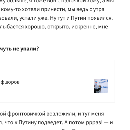
у больше, я тоже вон с палочкой хожу, а мы
 кому-то хотели принести, мы ведь с утра
овали, устали уже. Ну тут и Путин появился.
улыбается хорошо, открыто, искренне, мне
чуть не упали?
 офшоров
гой фронтовичкой возложили, и тут меня
, что к Путину подведет. А потом ррраз! — и