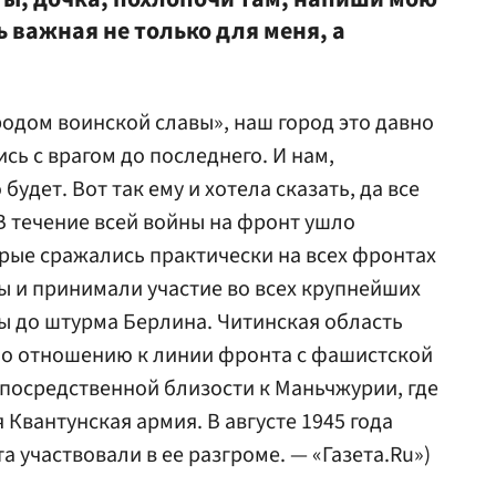
ь важная не только для меня, а
родом воинской славы», наш город это давно
сь с врагом до последнего. И нам,
будет. Вот так ему и хотела сказать, да все
(В течение всей войны на фронт ушло
орые сражались практически на всех фронтах
 и принимали участие во всех крупнейших
ы до штурма Берлина. Читинская область
по отношению к линии фронта с фашистской
епосредственной близости к Маньчжурии, где
Квантунская армия. В августе 1945 года
 участвовали в ее разгроме. — «Газета.Ru»)