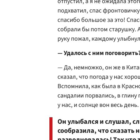
отпустил, а я не ожидала этог
подхватил, спас фронтовичку.
спасибо большое за это! Спаси
собрали бы потом старушку. 
руку пожал, каждому улыбнулс
— Удалось с ним поговорить
— Да, немножко, он же в Кита
сказал, что погода у нас хоро
Вспомнила, как была в Красно
сандалии порвались, в глину 
у нас, и солнце вон весь день.
Он улыбался и слушал, слу
сообразила, что сказать н
разволновалась! Так что 