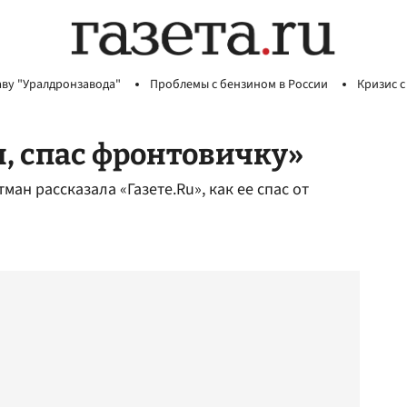
аву "Уралдронзавода"
Проблемы с бензином в России
Кризис с
, спас фронтовичку»
ан рассказала «Газете.Ru», как ее спас от