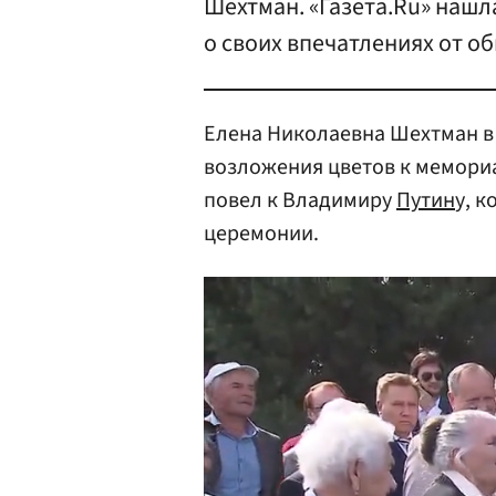
Шехтман. «Газета.Ru» нашл
о своих впечатлениях от о
Елена Николаевна Шехтман в 
возложения цветов к мемори
повел к Владимиру
Путин
у, 
церемонии.