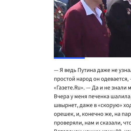
00:14
/
01:31
— Я ведь Путина даже не узнал
простой народ он одевается,
«Газете.Ru». — Да и не знали 
Вчера у меня печенка шалила,
швырнет, даже в «скорую» ход
орешек, и, конечно же, на пар
проверяли, нам и сказали, чт