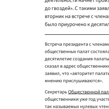
деятельности начнет произ
до гвоздей». С такими зая
вторник на встрече с чле
было приурочено к десяти
Встреча президента с члена
общественных палат состояла
десятилетие создания палаты
сказал в адрес общественнико
заявил, что «авторитет палаты
мнению прислушиваются».
Секретарь
Общественной пал
общественники уже год участ
так называемых нулевых чтен