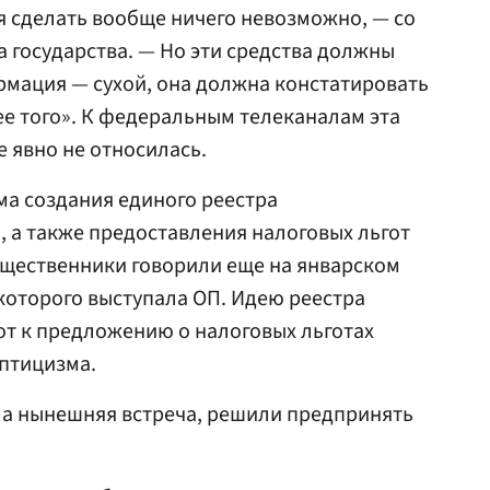
 сделать вообще ничего невозможно, — со
а государства. — Но эти средства должны
рмация — сухой, она должна констатировать
е того». К федеральным телеканалам эта
 явно не относилась.
ма создания единого реестра
 а также предоставления налоговых льгот
бщественники говорили еще на январском
которого выступала ОП. Идею реестра
вот к предложению о налоговых льготах
ептицизма.
ла нынешняя встреча, решили предпринять