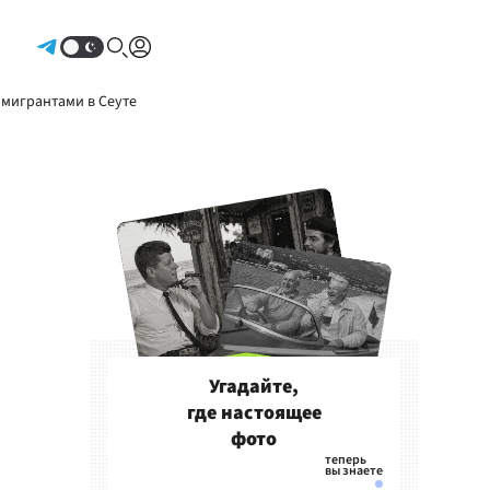
Авторизоваться
 мигрантами в Сеуте
Угадайте,
где настоящее
фото