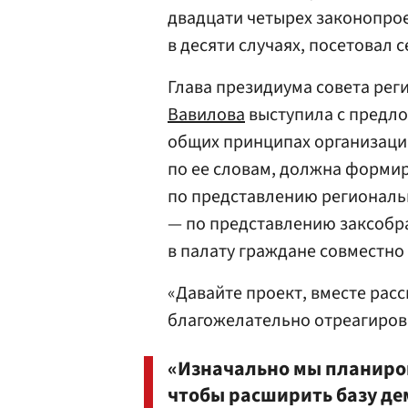
двадцати четырех законопрое
в десяти случаях, посетовал 
Глава президиума совета ре
Вавилова
выступила с предло
общих принципах организации
по ее словам, должна форми
по представлению региональ
— по представлению заксобра
в палату граждане совместн
«Давайте проект, вместе рас
благожелательно отреагиро
«Изначально мы планиро
чтобы расширить базу де