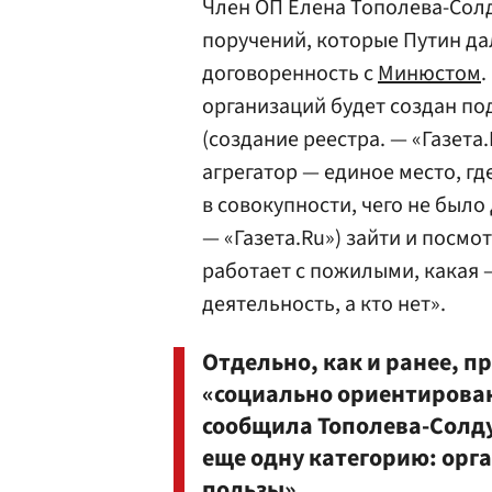
Член ОП Елена Тополева-Сол
поручений, которые Путин да
договоренность с
Минюстом
.
организаций будет создан по
(создание реестра. — «Газета.
агрегатор — единое место, г
в совокупности, чего не было 
— «Газета.Ru») зайти и посмо
работает с пожилыми, какая —
деятельность, а кто нет».
Отдельно, как и ранее, п
«социально ориентирован
сообщила Тополева-Солду
еще одну категорию: ор
пользы».