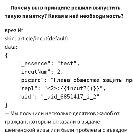
— Почему вы в принципе решили выпустить
такую памятку? Какая в ней необходимость?
врез №
skin: article/incut(default)
data:
{

    "_essence": "test",

    "incutNum": 2,

    "picsrc": "Глава общества защиты пр
    "repl": "<2>:{{incut2()}}",

    "uid": "_uid_6851417_i_2"

— Мы получили несколько десятков жалоб от
граждан, которым отказали в выдаче
шенгенской визы или были проблемы с въездом