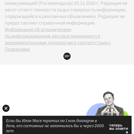
коммуникаций (Роскомнадзор) 10.11.2016 г. Редакция не
несет ответственности за достоверность информации,
содержащейся в рекламных объявлениях. Редакция не
предоставляет справочной информации.
Информация об ограничениях
На информационном ресурсе применяются
рекомендательные технологии в соответствии с
Правилами
18+
Если бы Илон Маск тратил по 1 млн долларов в
день, его состояние не закончилось бы и через 2000
лет