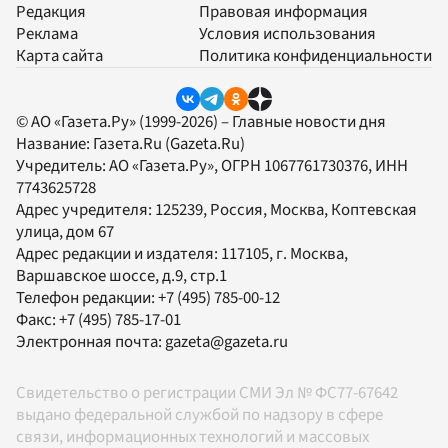
Редакция
Правовая информация
Реклама
Условия использования
Карта сайта
Политика конфиденциальности
© АО «Газета.Ру» (1999-2026) – Главные новости дня
Название:
Газета.Ru
(Gazeta.Ru)
Учредитель:
АО «Газета.Ру»
, ОГРН 1067761730376, ИНН
7743625728
Адрес учредителя: 125239, Россия, Москва, Коптевская
улица, дом 67
Адрес редакции и издателя:
117105
, г.
Москва
,
Варшавское шоссе, д.9, стр.1
Телефон редакции:
+7 (495) 785-00-12
Факс:
+7 (495) 785-17-01
Электронная почта:
gazeta@gazeta.ru
Свидетельство о регистрации СМИ Эл № ФС77-67642
выдано федеральной службой по надзору в сфере
связи, информационных технологий и массовых