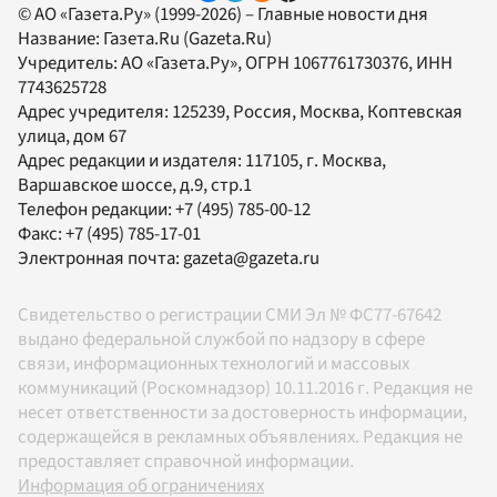
© АО «Газета.Ру» (1999-2026) – Главные новости дня
Название:
Газета.Ru
(Gazeta.Ru)
Учредитель:
АО «Газета.Ру»
, ОГРН 1067761730376, ИНН
7743625728
Адрес учредителя: 125239, Россия, Москва, Коптевская
улица, дом 67
Адрес редакции и издателя:
117105
, г.
Москва
,
Варшавское шоссе, д.9, стр.1
Телефон редакции:
+7 (495) 785-00-12
Факс:
+7 (495) 785-17-01
Электронная почта:
gazeta@gazeta.ru
Свидетельство о регистрации СМИ Эл № ФС77-67642
выдано федеральной службой по надзору в сфере
связи, информационных технологий и массовых
коммуникаций (Роскомнадзор) 10.11.2016 г. Редакция не
несет ответственности за достоверность информации,
содержащейся в рекламных объявлениях. Редакция не
предоставляет справочной информации.
Информация об ограничениях