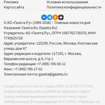
Реклама
Условия использования
Карта сайта
Политика конфиденциальности
© АО «Газета.Ру» (1999-2026) – Главные новости дня
Название:
Газета.Ru
(Gazeta.Ru)
Учредитель:
АО «Газета.Ру»
, ОГРН 1067761730376, ИНН
7743625728
Адрес учредителя: 125239, Россия, Москва, Коптевская
улица, дом 67
Адрес редакции и издателя:
117105
, г.
Москва
,
Варшавское шоссе, д.9, стр.1
Телефон редакции:
+7 (495) 785-00-12
Факс:
+7 (495) 785-17-01
Электронная почта:
gazeta@gazeta.ru
Свидетельство о регистрации СМИ Эл № ФС77-67642
выдано федеральной службой по надзору в сфере
связи, информационных технологий и массовых
коммуникаций (Роскомнадзор) 10.11.2016 г. Редакция не