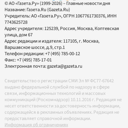
© АО «Газета.Ру» (1999-2026) – Главные новости дня
Название:
Газета.Ru
(Gazeta.Ru)
Учредитель:
АО «Газета.Ру»
, ОГРН 1067761730376, ИНН
7743625728
Адрес учредителя: 125239, Россия, Москва, Коптевская
улица, дом 67
Адрес редакции и издателя:
117105
, г.
Москва
,
Варшавское шоссе, д.9, стр.1
Телефон редакции:
+7 (495) 785-00-12
Факс:
+7 (495) 785-17-01
Электронная почта:
gazeta@gazeta.ru
Свидетельство о регистрации СМИ Эл № ФС77-67642
выдано федеральной службой по надзору в сфере
связи, информационных технологий и массовых
коммуникаций (Роскомнадзор) 10.11.2016 г. Редакция не
несет ответственности за достоверность информации,
содержащейся в рекламных объявлениях. Редакция не
предоставляет справочной информации.
Информация об ограничениях