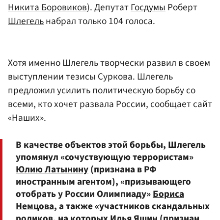
Никита Боровиков
). Депутат
Госдумы
Роберт
Шлегель
набрал только 104 голоса.
Хотя именно Шлегель творчески развил в своем
выступлении тезисы Суркова. Шлегель
предложил усилить политическую борьбу со
всеми, кто хочет развала России, сообщает сайт
«Наших».
В качестве объектов этой борьбы, Шлегель
упомянул «сочуствующую террористам»
Юлию Латынину
(признана в РФ
иностранным агентом), «призывающего
отобрать у России Олимпиаду»
Бориса
Немцова
, а также «участников скандальных
роликов, на которых
Илья Яшин
(признан