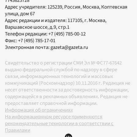
7743625728
Адрес учредителя: 125239, Россия, Москва, Коптевская
улица, дом 67
Адрес редакции и издателя:
117105
, г.
Москва
,
Варшавское шоссе, д.9, стр.1
Телефон редакции:
+7 (495) 785-00-12
Факс:
+7 (495) 785-17-01
Электронная почта:
gazeta@gazeta.ru
Свидетельство о регистрации СМИ Эл № ФС77-67642
выдано федеральной службой по надзору в сфере
связи, информационных технологий и массовых
коммуникаций (Роскомнадзор) 10.11.2016 г. Редакция не
несет ответственности за достоверность информации,
содержащейся в рекламных объявлениях. Редакция не
предоставляет справочной информации.
Информация об ограничениях
На информационном ресурсе применяются
рекомендательные технологии в соответствии с
Правилами