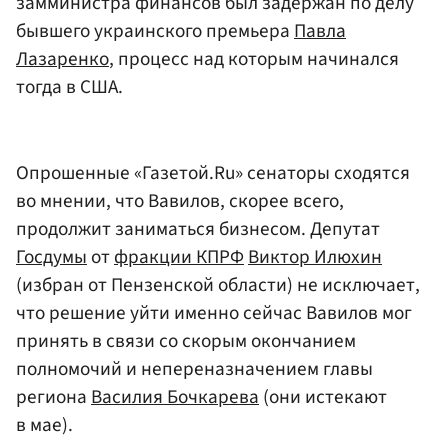
замминистра финансов был задержан по делу
бывшего украинского премьера
Павла
Лазаренко
, процесс над которым начинался
тогда в США.
Опрошенные «Газетой.Ru» сенаторы сходятся
во мнении, что Вавилов, скорее всего,
продолжит заниматься бизнесом. Депутат
Госдумы
от
фракции КПРФ
Виктор Илюхин
(избран от Пензенской области) не исключает,
что решение уйти именно сейчас Вавилов мог
принять в связи со скорым окончанием
полномочий и непереназначением главы
региона
Василия Бочкарева
(они истекают
в мае).