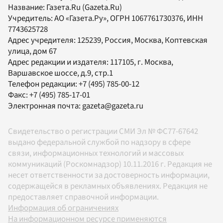
Название:
Газета.Ru
(Gazeta.Ru)
Учредитель:
АО «Газета.Ру»
, ОГРН 1067761730376, ИНН
7743625728
Адрес учредителя: 125239, Россия, Москва, Коптевская
улица, дом 67
Адрес редакции и издателя:
117105
, г.
Москва
,
Варшавское шоссе, д.9, стр.1
Телефон редакции:
+7 (495) 785-00-12
Факс:
+7 (495) 785-17-01
Электронная почта:
gazeta@gazeta.ru
Свидетельство о регистрации СМИ Эл № ФС77-67642
выдано федеральной службой по надзору в сфере
связи, информационных технологий и массовых
коммуникаций (Роскомнадзор) 10.11.2016 г. Редакция не
несет ответственности за достоверность информации,
содержащейся в рекламных объявлениях. Редакция не
предоставляет справочной информации.
Информация об ограничениях
На информационном ресурсе применяются