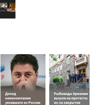
Доход
Рыбоводы Армении
Г
кинокомпании
вышли на протесты
з
уехавшего из России
из-за закрытия
п