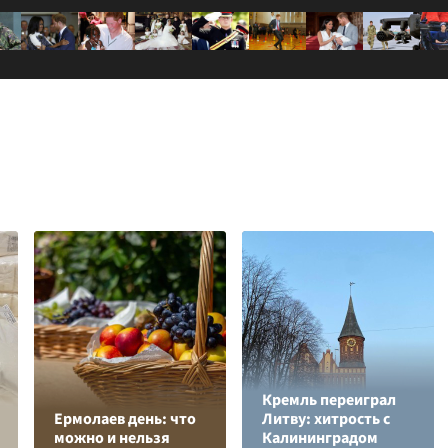
Кремль переиграл
Ермолаев день: что
Литву: хитрость с
можно и нельзя
Калининградом