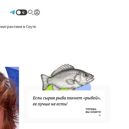
Авторизоваться
 мигрантами в Сеуте
Если сырая рыба пахнет «рыбой»,
ее лучше не есть!