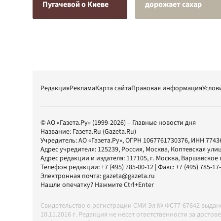
Пугачевой о Киеве
дорожает сахар
Редакция
Реклама
Карта сайта
Правовая информация
Услов
© АО «Газета.Ру» (1999-2026) – Главные новости дня
Название:
Газета.Ru
(Gazeta.Ru)
Учредитель:
АО «Газета.Ру»
, ОГРН 1067761730376, ИНН 7743
Адрес учредителя: 125239, Россия, Москва, Коптевская улиц
Адрес редакции и издателя:
117105
, г.
Москва
,
Варшавское шо
Телефон редакции:
+7 (495) 785-00-12
| Факс:
+7 (495) 785-17
Электронная почта:
gazeta@gazeta.ru
Нашли опечатку? Нажмите Ctrl+Enter
Свидетельство о регистрации СМИ Эл № ФС77-67642 выда
10.11.2016 г. Редакция не несет ответственности за дос