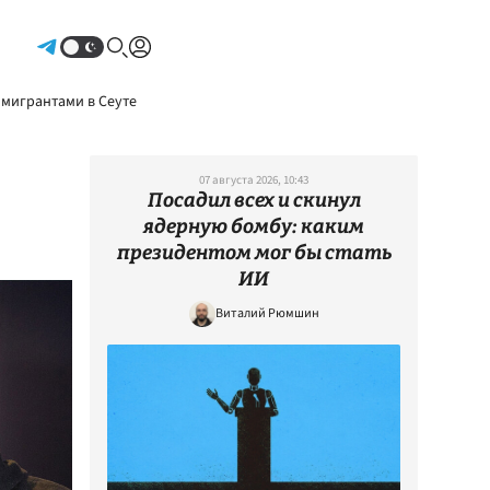
Авторизоваться
 мигрантами в Сеуте
07 августа 2026, 10:43
Посадил всех и скинул
ядерную бомбу: каким
президентом мог бы стать
ИИ
Виталий Рюмшин