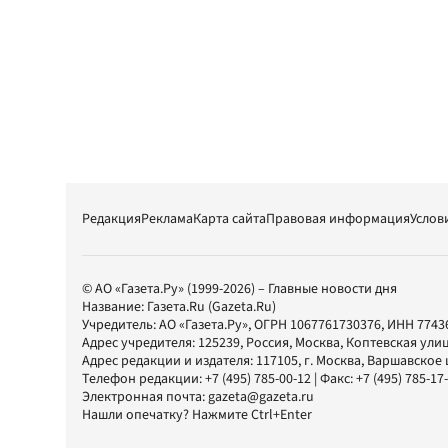
Редакция
Реклама
Карта сайта
Правовая информация
Услов
© АО «Газета.Ру» (1999-2026) – Главные новости дня
Название:
Газета.Ru
(Gazeta.Ru)
Учредитель:
АО «Газета.Ру»
, ОГРН 1067761730376, ИНН 7743
Адрес учредителя: 125239, Россия, Москва, Коптевская улиц
Адрес редакции и издателя:
117105
, г.
Москва
,
Варшавское шо
Телефон редакции:
+7 (495) 785-00-12
| Факс:
+7 (495) 785-17
Электронная почта:
gazeta@gazeta.ru
Нашли опечатку? Нажмите Ctrl+Enter