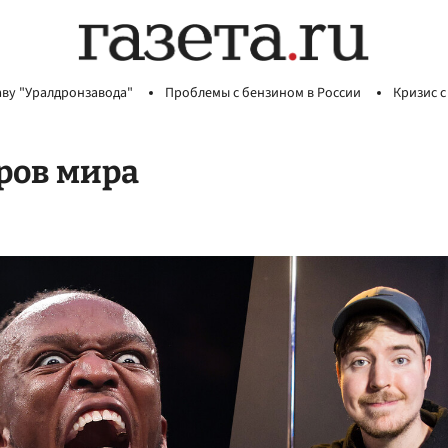
аву "Уралдронзавода"
Проблемы с бензином в России
Кризис с
еров мира