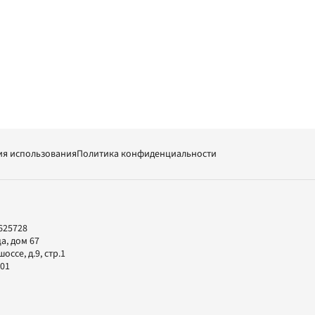
ия использования
Политика конфиденциальности
625728
а, дом 67
ссе, д.9, стр.1
-01