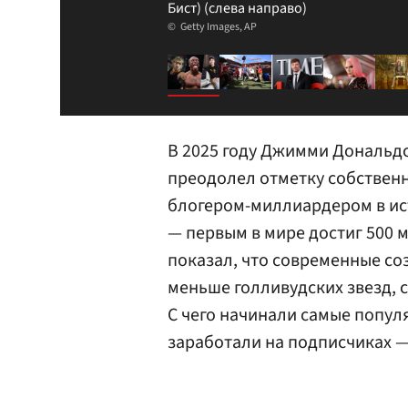
Бист) (слева направо)
Getty Images, AP
В 2025 году Джимми Дональдс
преодолел отметку собственн
блогером-миллиардером в ист
— первым в мире достиг 500 м
показал, что современные со
меньше голливудских звезд, 
С чего начинали самые попул
заработали на подписчиках —