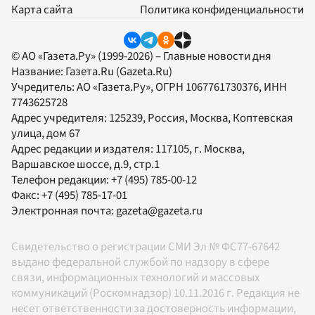
Карта сайта
Политика конфиденциальности
© АО «Газета.Ру» (1999-2026) – Главные новости дня
Название:
Газета.Ru
(Gazeta.Ru)
Учредитель:
АО «Газета.Ру»
, ОГРН 1067761730376, ИНН
7743625728
Адрес учредителя: 125239, Россия, Москва, Коптевская
улица, дом 67
Адрес редакции и издателя:
117105
, г.
Москва
,
Варшавское шоссе, д.9, стр.1
Телефон редакции:
+7 (495) 785-00-12
Факс:
+7 (495) 785-17-01
Электронная почта:
gazeta@gazeta.ru
Свидетельство о регистрации СМИ Эл № ФС77-67642
выдано федеральной службой по надзору в сфере
связи, информационных технологий и массовых
коммуникаций (Роскомнадзор) 10.11.2016 г. Редакция не
несет ответственности за достоверность информации,