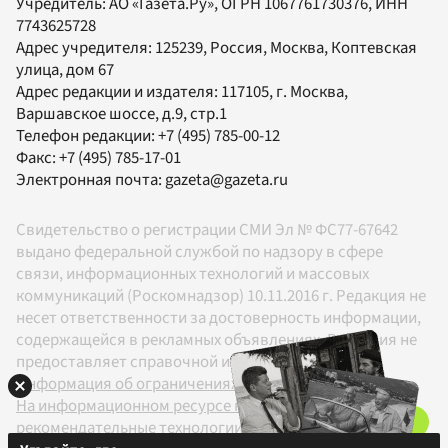
Учредитель:
АО «Газета.Ру»
, ОГРН 1067761730376, ИНН
7743625728
Адрес учредителя: 125239, Россия, Москва, Коптевская
улица, дом 67
Адрес редакции и издателя:
117105
, г.
Москва
,
Варшавское шоссе, д.9, стр.1
Телефон редакции:
+7 (495) 785-00-12
Факс:
+7 (495) 785-17-01
Электронная почта:
gazeta@gazeta.ru
Свидетельство о регистрации СМИ Эл № ФС77-67642
выдано федеральной службой по надзору в сфере
связи, информационных технологий и массовых
коммуникаций (Роскомнадзор) 10.11.2016 г. Редакция не
несет ответственности за достоверность информации,
содержащейся в рекламных объявлениях. Редакция не
предоставляет справочной информации.
Информация об ограничениях
На информационном ресурсе применяются
рекомендательные технологии в соответствии с