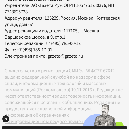
Учредитель:
АО «Газета.Ру»
, ОГРН 1067761730376, ИНН
7743625728
Адрес учредителя: 125239, Россия, Москва, Коптевская
улица, дом 67
Адрес редакции и издателя:
117105
, г.
Москва
,
Варшавское шоссе, д.9, стр.1
Телефон редакции:
+7 (495) 785-00-12
Факс:
+7 (495) 785-17-01
Электронная почта:
gazeta@gazeta.ru
Свидетельство о регистрации СМИ Эл № ФС77-67642
выдано федеральной службой по надзору в сфере
связи, информационных технологий и массовых
коммуникаций (Роскомнадзор) 10.11.2016 г. Редакция не
несет ответственности за достоверность информации,
содержащейся в рекламных объявлениях. Редакция не
предоставляет справочной информации.
Информация об ограничениях
На информационном ресурсе применяются
рекомендательные технологии в соответствии с