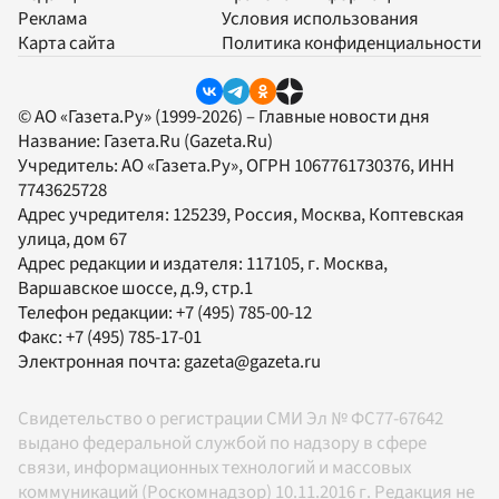
Реклама
Условия использования
Карта сайта
Политика конфиденциальности
© АО «Газета.Ру» (1999-2026) – Главные новости дня
Название:
Газета.Ru
(Gazeta.Ru)
Учредитель:
АО «Газета.Ру»
, ОГРН 1067761730376, ИНН
7743625728
Адрес учредителя: 125239, Россия, Москва, Коптевская
улица, дом 67
Адрес редакции и издателя:
117105
, г.
Москва
,
Варшавское шоссе, д.9, стр.1
Телефон редакции:
+7 (495) 785-00-12
Факс:
+7 (495) 785-17-01
Электронная почта:
gazeta@gazeta.ru
Свидетельство о регистрации СМИ Эл № ФС77-67642
выдано федеральной службой по надзору в сфере
связи, информационных технологий и массовых
коммуникаций (Роскомнадзор) 10.11.2016 г. Редакция не