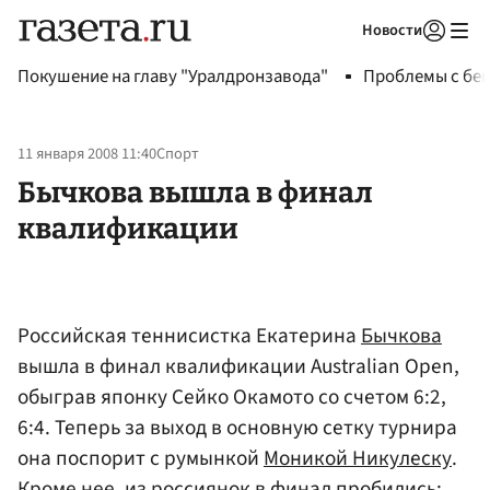
Новости
Авторизоваться
Покушение на главу "Уралдронзавода"
Проблемы с бен
11 января 2008 11:40
Спорт
Бычкова вышла в финал
квалификации
Российская теннисистка Екатерина
Бычкова
вышла в финал квалификации Australian Open,
обыграв японку Сейко Окамото со счетом 6:2,
6:4. Теперь за выход в основную сетку турнира
она поспорит с румынкой
Моникой Никулеску
.
Кроме нее, из россиянок в финал пробились: