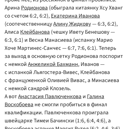
Арина
Родионова
(обыграла китаянку Хсу Хванг
со счетом 6:2, 6:2),
Екатерина Иванова
(соотечественницу
Алину Жидкову
— 6:3, 6:2),
Алиса
Клейбанова
(чешку Ивету Бенешову —
6:3, 6:1) и Весна Манасиева (испанку Марио
Хоче Мартинес-Санчес — 6:7, 7:6, 6:1). Теперь
за выход в основную сетку Родионова поспорит
с немкой
Анжеликой Бахманн
, Иванов —
с испанкой Льягостера-Вивеc, Клейбанова
с француженкой Оливией Вивас, а Минасиева
с немкой сандрой Клозель.
А вот
Анастасия Павлюченкова
и
Галина
Воскобоева
не смогли пробиться в финал
квалификации. Павлюченкова проиграла
швейцарке Тимеи Бачински (1:6, 6:4, 4:6), а
Воскобоева эстонке Маргит Рутел (6:2, 4:6, 3:6).