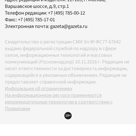
Варшавское шоссе, д.9, стр.1
Телефон редакции:
+7 (495) 785-00-12
Факс:
+7 (495) 785-17-01
Электронная почта:
gazeta@gazeta.ru
Свидетельство о регистрации СМИ Эл № ФС77-67642
выдано федеральной службой по надзору в сфере
связи, информационных технологий и массовых
коммуникаций (Роскомнадзор) 10.11.2016 г. Редакция не
несет ответственности за достоверность информации,
содержащейся в рекламных объявлениях. Редакция не
предоставляет справочной информации.
Информация об ограничениях
На информационном ресурсе применяются
рекомендательные технологии в соответствии с
Правилами
18+