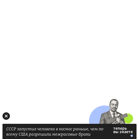
СССР запустил человека в космос раньше, чем по
всему США разрешили межрасовые браки