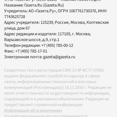
Название:
Газета.Ru
(Gazeta.Ru)
Учредитель:
АО «Газета.Ру»
, ОГРН 1067761730376, ИНН
7743625728
Адрес учредителя: 125239, Россия, Москва, Коптевская
улица, дом 67
Адрес редакции и издателя:
117105
, г.
Москва
,
Варшавское шоссе, д.9, стр.1
Телефон редакции:
+7 (495) 785-00-12
Факс:
+7 (495) 785-17-01
Электронная почта:
gazeta@gazeta.ru
Свидетельство о регистрации СМИ Эл № ФС77-67642
выдано федеральной службой по надзору в сфере
связи, информационных технологий и массовых
коммуникаций (Роскомнадзор) 10.11.2016 г. Редакция не
несет ответственности за достоверность информации,
содержащейся в рекламных объявлениях. Редакция не
предоставляет справочной информации.
Информация об ограничениях
На информационном ресурсе применяются