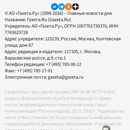
© АО «Газета.Ру» (1999-2026) – Главные новости дня
Название:
Газета.Ru
(Gazeta.Ru)
Учредитель:
АО «Газета.Ру»
, ОГРН 1067761730376, ИНН
7743625728
Адрес учредителя: 125239, Россия, Москва, Коптевская
улица, дом 67
Адрес редакции и издателя:
117105
, г.
Москва
,
Варшавское шоссе, д.9, стр.1
Телефон редакции:
+7 (495) 785-00-12
Факс:
+7 (495) 785-17-01
Электронная почта:
gazeta@gazeta.ru
Свидетельство о регистрации СМИ Эл № ФС77-67642
выдано федеральной службой по надзору в сфере
связи, информационных технологий и массовых
коммуникаций (Роскомнадзор) 10.11.2016 г. Редакция не
несет ответственности за достоверность информации,
содержащейся в рекламных объявлениях. Редакция не