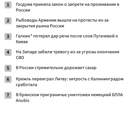
1
Госдума приняла закон о запрете на проживание в
России
2
Рыбоводы Армении вышли на протесты из-за
закрытия рынка России
3
Галкин* потерял дар речи после слов Пугачевой о
Киеве
4
На Западе забили тревогу из-за угрозы окончания
СВО
5
В России стремительно дорожает сахар
6
Кремль переиграл Литву: хитрость с Калининградом
сработала
7
В брянском приграничье уничтожен немецкий БПЛА
Anubis