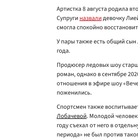
Артистка 8 августа родила вт
Супруги
назвали
девочку Лией
смогла спокойно восстановить
У пары также есть общий сын 
года.
Продюсер ледовых шоу старше
роман, однако в сентябре 20
отношения в эфире шоу «Вечер
поженились.
Спортсмен также воспитывает
Лобачевой
. Молодой человек 
году съехал от него в отдель
периода» не был против тако