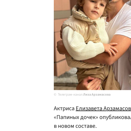
Телеграм-канал
Лиза Арзамасова
Актриса
Елизавета Арзамасо
«Папиных дочек» опубликовал
в новом составе.