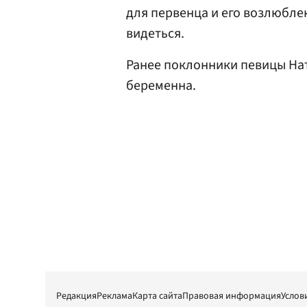
для первенца и его возлюбле
видеться.
Ранее поклонники певицы Н
беременна.
Редакция
Реклама
Карта сайта
Правовая информация
Услов