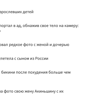
зрослевших детей
ортал в ад, обнажив свое тело на камеру:
»
овал редкое фото с женой и дочерью
летела с сыном из России
в бикини после похудения больше чем
на фото свою жену Акиньшину с их