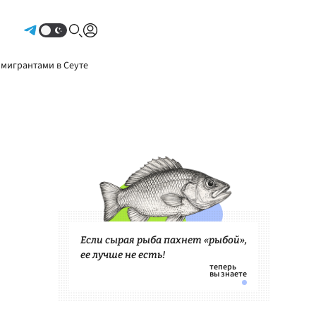
Авторизоваться
 мигрантами в Сеуте
Если сырая рыба пахнет «рыбой»,
ее лучше не есть!