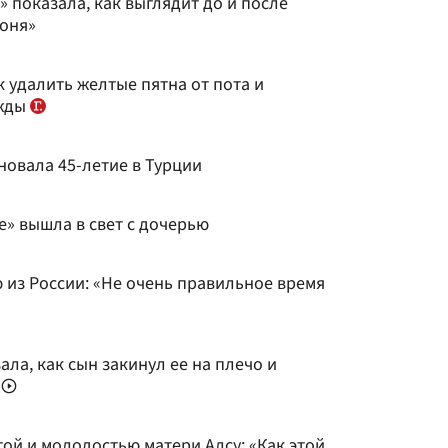
» показала, как выглядит до и после
оня»
к удалить желтые пятна от пота и
ежды
новала 45-летие в Турции
е» вышла в свет с дочерью
 из России: «Не очень правильное время
ала, как сын закинул ее на плечо и
»
той и молодостью матери Алсу: «Как этой