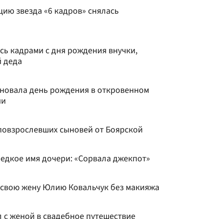
ию звезда «6 кадров» снялась
сь кадрами с дня рождения внучки,
 деда
дновала день рождения в откровенном
ии
повзрослевших сыновей от Боярской
редкое имя дочери: «Сорвала джекпот»
 свою жену Юлию Ковальчук без макияжа
 с женой в свадебное путешествие