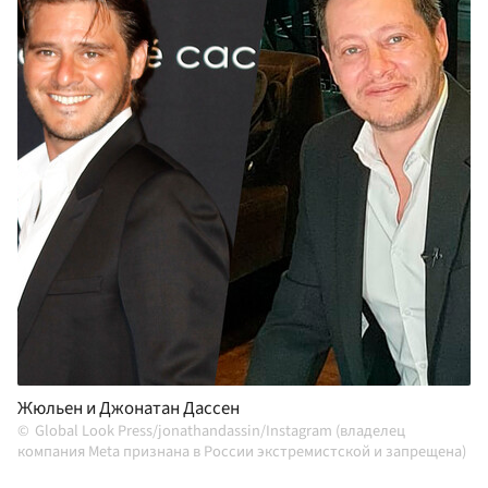
Жюльен и Джонатан Дассен
Global Look Press/jonathandassin/Instagram (владелец
компания Meta признана в России экстремистской и запрещена)