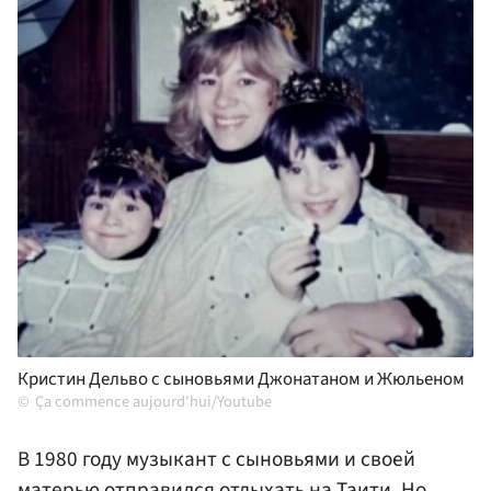
Кристин Дельво с сыновьями Джонатаном и Жюльеном
Ça commence aujourd'hui/Youtube
В 1980 году музыкант с сыновьями и своей
матерью отправился отдыхать на Таити. Но