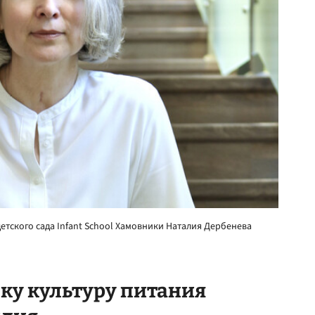
тского сада Infant School Хамовники Наталия Дербенева
ку культуру питания