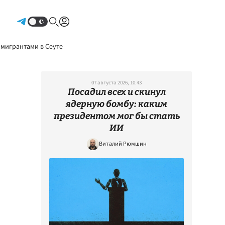
Авторизоваться
 мигрантами в Сеуте
07 августа 2026, 10:43
Посадил всех и скинул
ядерную бомбу: каким
президентом мог бы стать
ИИ
Виталий Рюмшин