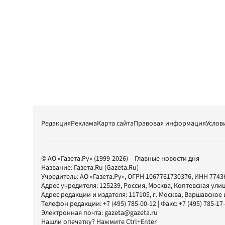
Редакция
Реклама
Карта сайта
Правовая информация
Услов
© АО «Газета.Ру» (1999-2026) – Главные новости дня
Название:
Газета.Ru
(Gazeta.Ru)
Учредитель:
АО «Газета.Ру»
, ОГРН 1067761730376, ИНН 7743
Адрес учредителя: 125239, Россия, Москва, Коптевская улиц
Адрес редакции и издателя:
117105
, г.
Москва
,
Варшавское шо
Телефон редакции:
+7 (495) 785-00-12
| Факс:
+7 (495) 785-17
Электронная почта:
gazeta@gazeta.ru
Нашли опечатку? Нажмите Ctrl+Enter