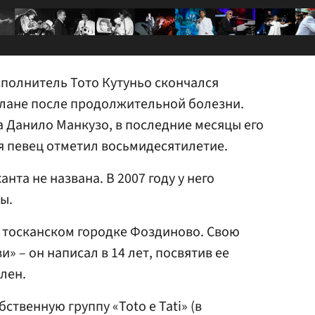
полнитель Тото Кутуньо скончался
илане после продолжительной болезни.
 Данило Манкузо, в последние месяцы его
я певец отметил восьмидесятилетие.
нта не названа. В 2007 году у него
ы.
 в тосканском городке Фоздиново. Свою
» – он написал в 14 лет, посвятив ее
лен.
бственную группу «Toto e Tati» (в