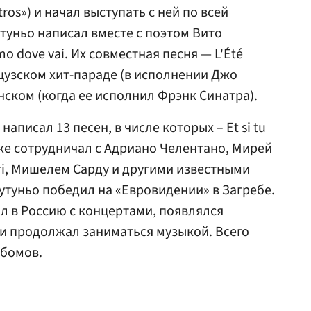
ros») и начал выступать с ней по всей
утуньо написал вместе с поэтом Вито
o dove vai. Их совместная песня — L'Été
нцузском хит-параде (в исполнении Джо
анском (когда ее исполнил Фрэнк Синатра).
аписал 13 песен, в числе которых – Et si tu
также сотрудничал с Адриано Челентано, Мирей
eri, Мишелем Сарду и другими известными
утуньо победил на «Евровидении» в Загребе.
 в Россию с концертами, появлялся
и продолжал заниматься музыкой. Всего
ьбомов.