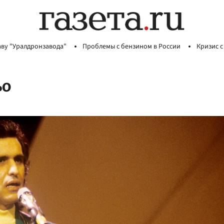
аву "Уралдронзавода"
Проблемы с бензином в России
Кризис с
ьо