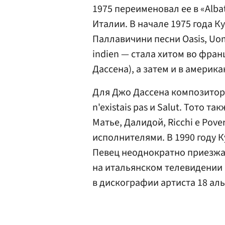
1975 переименовал ее в «Albat
Италии. В начале 1975 года К
Паллавичини песни Oasis, Uom
indien — стала хитом во фра
Дассена), а затем и в америк
Для Джо Дассена композитор н
n'existais pas и Salut. Тото 
Матье, Далидой, Ricchi e Pov
исполнителями. В 1990 году К
Певец неоднократно приезжал
на итальянском телевидении 
в дискографии артиста 18 ал