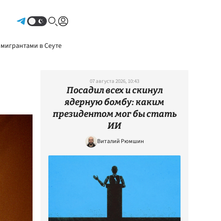
Авторизоваться
 мигрантами в Сеуте
07 августа 2026, 10:43
Посадил всех и скинул
ядерную бомбу: каким
президентом мог бы стать
ИИ
Виталий Рюмшин